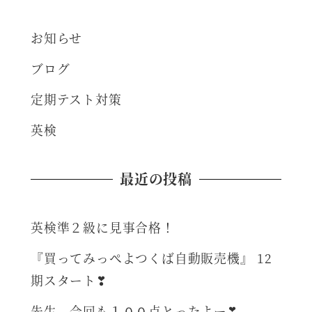
の
ペ
お知らせ
ー
ブログ
定期テスト対策
ジ
英検
送
り
最近の投稿
英検準２級に見事合格！
『買ってみっぺよつくば自動販売機』 12
期スタート❣
先生、今回も１００点とったよー❣