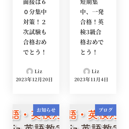
面接は６
短期集
０分集中
中、一発
対策！２
合格！英
次試験も
検3級合
合格おめ
格おめで
でとう！
とう！
Liz
Liz
2023年12月20日
2023年11月4日
お知らせ
ブログ