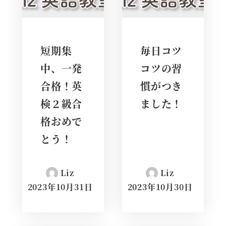
短期集
毎日コツ
中、一発
コツの習
合格！英
慣がつき
検２級合
ました！
格おめで
とう！
Liz
Liz
2023年10月31日
2023年10月30日