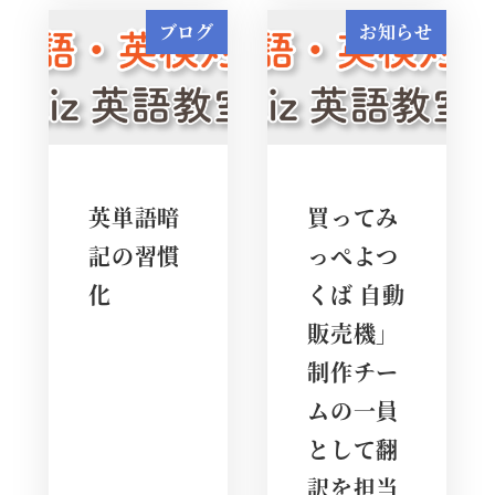
ブログ
お知らせ
英単語暗
買ってみ
記の習慣
っぺよつ
化
くば 自動
販売機」
制作チー
ムの一員
として翻
訳を担当