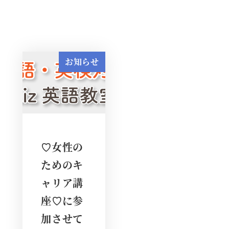
お知らせ
♡女性の
ためのキ
ャリア講
座♡に参
加させて